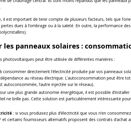
ème de chauffage central. Ils sont moins répandus que les panneaux p
.
, il est important de tenir compte de plusieurs facteurs, tels que l’ori
s pertes dues à l’ombrage ou à la saleté. En outre, la performance 
lycristallins).
ar les panneaux solaires : consommati
es photovoltaïques peut être utilisée de différentes manières :
 à consommer directement l’électricité produite par vos panneaux sola
re dépendance au réseau électrique. L’autoconsommation peut être total
t autoconsommée, l’autre injectée sur le réseau).
our une plus grande autonomie énergétique, il est possible d’installer
leil ne brille pas. Cette solution est particulièrement intéressante po
ricité
: si vous produisez plus d’électricité que vous n’en consommez
DF et certains fournisseurs alternatifs proposent des contrats d’achat 