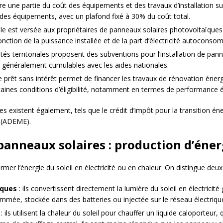
ire une partie du coût des équipements et des travaux d’installation s
 des équipements, avec un plafond fixé à 30% du coût total.
lle est versée aux propriétaires de panneaux solaires photovoltaïques
onction de la puissance installée et de la part d’électricité autocons
vités territoriales proposent des subventions pour l’installation de p
nt généralement cumulables avec les aides nationales.
e prêt sans intérêt permet de financer les travaux de rénovation énerg
ertaines conditions d’éligibilité, notamment en termes de performance
ues existent également, tels que le crédit d’impôt pour la transition é
e (ADEME).
nneaux solaires : production d’énergi
er l’énergie du soleil en électricité ou en chaleur. On distingue deux 
ïques
: ils convertissent directement la lumière du soleil en électricit
ommée, stockée dans des batteries ou injectée sur le réseau électriqu
: ils utilisent la chaleur du soleil pour chauffer un liquide caloporteur, 