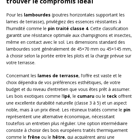
trouver le compromis idéal
Pour les
lambourdes
(poutres horizontales supportant les
lames de terrasse), privilégiez des essences résistantes à
l’humidité comme le
pin traité classe 4
. Cette classification
garantit une résistance optimale aux champignons et insectes,
même en contact avec le sol. Les dimensions standard des
lambourdes sont généralement de 45×70 mm ou 45×145 mm,
à choisir selon la portée entre les plots et la charge prévue sur
votre terrasse.
Concernant les
lames de terrasse
, l’offre est vaste et le
choix dépendra de vos préférences esthétiques, de votre
budget et du niveau d’entretien que vous êtes prêt à assumer.
Les bois exotiques comme l’
ipé
, le
cumaru
ou le
teck
offrent
une excellente durabilité naturelle (classe 3 à 5) et un aspect
noble, mais à un prix élevé. Les résineux traités comme le
pin
représentent une alternative économique, nécessitant
toutefois un entretien plus régulier. Une option intermédiaire
consiste à choisir des bois européens traités thermiquement
comme le
frêne
ou le
hêtre
, qui acquièrent ainsi une