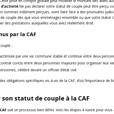
Cette prise en compte globale peut modifier le montant des aides auxq
 d’activité
.Ne pas déclarer votre statut de couple peut être perçu c
s sommes indûment perçues, voire faire face à des poursuites judiciai
ion de couple dès que vous emménagez ensemble ou que votre statut 
ier des prestations auxquelles vous avez réellement droit.
nus par la CAF
couple :
aractérisée par une vie commune stable et continue entre deux perso
un contrat conclu entre deux personnes majeures pour organiser leur 
ersonnes, célébré devant un officier d’état civil
des obligations spécifiques vis-à-vis de la CAF, d’où l’importance de b
 son statut de couple à la CAF
CAF
suit un processus bien défini. Voici les étapes à suivre pour vous