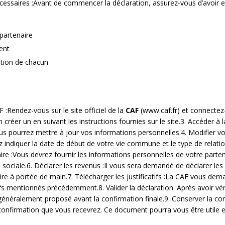
cessaires :Avant de commencer la déclaration, assurez-vous d’avoir 
 partenaire
ent
ition de chacun
:Rendez-vous sur le site officiel de la
CAF
(www.caf.fr) et connectez
réer un en suivant les instructions fournies sur le site.3. Accéder à l
us pourrez mettre à jour vos informations personnelles.4. Modifier vot
rez indiquer la date de début de votre vie commune et le type de relat
ire :Vous devrez fournir les informations personnelles de votre part
sociale.6. Déclarer les revenus :Il vous sera demandé de déclarer les
aire à portée de main.7. Télécharger les justificatifs :La CAF vous d
 mentionnés précédemment.8. Valider la déclaration :Après avoir vérif
 généralement proposé avant la confirmation finale.9. Conserver la conf
nfirmation que vous recevrez. Ce document pourra vous être utile en c