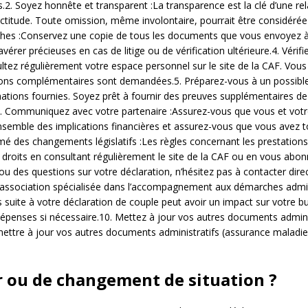
ess.2. Soyez honnête et transparent :La transparence est la clé d’une r
actitude. Toute omission, même involontaire, pourrait être considéré
hes :Conservez une copie de tous les documents que vous envoyez à l
vérer précieuses en cas de litige ou de vérification ultérieure.4. Vér
ultez régulièrement votre espace personnel sur le site de la CAF. Vous
tions complémentaires sont demandées.5. Préparez-vous à un possible
ormations fournies. Soyez prêt à fournir des preuves supplémentaires d
. Communiquez avec votre partenaire :Assurez-vous que vous et votr
ensemble des implications financières et assurez-vous que vous avez 
rmé des changements législatifs :Les règles concernant les prestation
droits en consultant régulièrement le site de la CAF ou en vous abonn
ou des questions sur votre déclaration, n’hésitez pas à contacter d
d’une association spécialisée dans l’accompagnement aux démarches admi
s suite à votre déclaration de couple peut avoir un impact sur votre 
dépenses si nécessaire.10. Mettez à jour vos autres documents adminis
ettre à jour vos autres documents administratifs (assurance maladie
ur ou de changement de situation ?