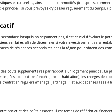
uristiques et culturelles, ainsi que de commodités (transports, commer
e principal : si vous prévoyez d’y passer régulièrement du temps, il pe
ocatif
econdaire lorsqu’ils n’y séjournent pas, il est crucial d’évaluer le pot
biens similaires afin de déterminer si votre investissement sera rentab
taires de résidences secondaires dans la région pour obtenir des cons
es coûts supplémentaires par rapport à un logement principal. En plus
mpôts locaux (taxe foncière, taxe d’habitation), les charges de copro
s d’entretien réguliers (ménage, jardinage…) et aux dépenses liées à la
tre projet et des coûts associés, il est temps de réfléchir au financem