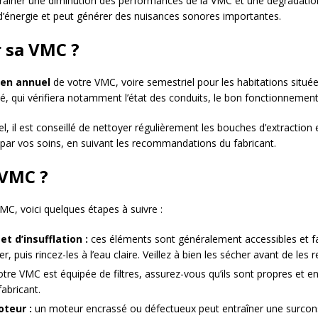
raîner une diminution des performances de la VMC et une dégradation de
nergie et peut générer des nuisances sonores importantes.
r sa VMC ?
ien annuel
de votre VMC, voire semestriel pour les habitations située
fié, qui vérifiera notamment l’état des conduits, le bon fonctionnement
 il est conseillé de nettoyer régulièrement les bouches d’extraction e
e par vos soins, en suivant les recommandations du fabricant.
 VMC ?
MC, voici quelques étapes à suivre :
t d’insufflation :
ces éléments sont généralement accessibles et fa
, puis rincez-les à l’eau claire. Veillez à bien les sécher avant de les 
otre VMC est équipée de filtres, assurez-vous qu’ils sont propres et e
abricant.
teur :
un moteur encrassé ou défectueux peut entraîner une surcon