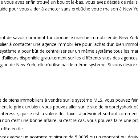
us avez enfin trouvé un boulot là-bas, vous avez décidé de réaliser 
e guide pour vous aider à acheter sans embûche votre maison à New Yo
ortant de savoir comment fonctionne le marché immobilier de New York
bilier à contacter une agence immobilière pour l’achat d’un bien immobi
système a pour bût de centraliser sur un même système tous les man
st d’ailleurs disponible gratuitement sur les différents sites des agence
n de New York, elle n’utilise pas le même système. Si vous désirez viv
te de biens immobiliers à vendre sur le système MLS, vous pouvez faire
nt le prix d’un bien, vous pouvez aller sur le site de propretyshark où
 intéresse, quelle est la valeur des taxes à prévoir et surtout comment 
non c’est une bonne affaire. Si c’est le cas, vous pouvez faire une pr
offre écrite.
devrez verser un acompte minimum de 5 000$ ou un montant qui équiv