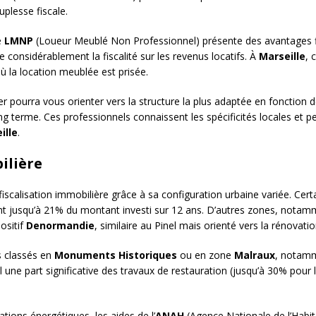
uplesse fiscale.
e
LMNP
(Loueur Meublé Non Professionnel) présente des avantages f
 considérablement la fiscalité sur les revenus locatifs. À
Marseille
, 
où la location meublée est prisée.
r pourra vous orienter vers la structure la plus adaptée en fonction de
ng terme. Ces professionnels connaissent les spécificités locales et p
ille
.
ilière
iscalisation immobilière grâce à sa configuration urbaine variée. Certai
ant jusqu’à 21% du montant investi sur 12 ans. D’autres zones, nota
ositif
Denormandie
, similaire au Pinel mais orienté vers la rénovatio
s classés en
Monuments Historiques
ou en zone
Malraux
, notamme
une part significative des travaux de restauration (jusqu’à 30% pour l
tions énergétiques, les aides de l’
ANAH
(Agence Nationale de l’Habita