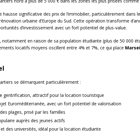
quartiers nord à plus de 5 000 € dans les zones les plus prisées comme
 hausse significative des prix de l’immobilier, particulièrement dan
e rénovation urbaine d’Europe du Sud. Cette opération transforme d’anc
ortunités d’investissement avec un fort potentiel de plus-value.
, notamment en raison de sa population étudiante (plus de 50 000 étudia
dements locatifs moyens oscillent entre 4% et 7%, ce qui place
Marsei
el
uartiers se démarquent particulièrement :
e gentrification, attractif pour la location touristique
rojet Euroméditerranée, avec un fort potentiel de valorisation
 des plages, prisé par les familles
populaire auprès des jeunes actifs
 et des universités, idéal pour la location étudiante