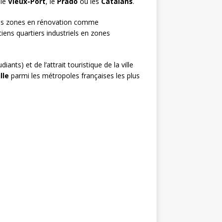
 le
Vieux-Port
, le
Prado
ou les
Catalans
.
s les zones en rénovation comme
iens quartiers industriels en zones
nts) et de l’attrait touristique de la ville
lle
parmi les métropoles françaises les plus