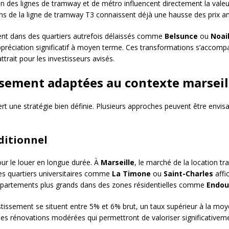
on des lignes de tramway et de métro influencent directement la valeu
s de la ligne de tramway T3 connaissent déjà une hausse des prix antic
nt dans des quartiers autrefois délaissés comme
Belsunce
ou
Noai
ppréciation significatif à moyen terme. Ces transformations s’accompa
ttrait pour les investisseurs avisés.
issement adaptées au contexte marseil
rt une stratégie bien définie. Plusieurs approches peuvent être envisa
ditionnel
our le louer en longue durée. À
Marseille
, le marché de la location t
es quartiers universitaires comme
La Timone
ou
Saint-Charles
affi
appartements plus grands dans des zones résidentielles comme
Endo
issement se situent entre 5% et 6% brut, un taux supérieur à la moy
des rénovations modérées qui permettront de valoriser significativemen