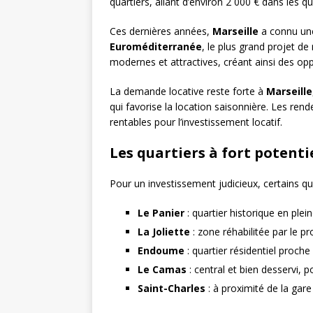
quartiers, allant d’environ 2 000 € dans les 
Ces dernières années,
Marseille
a connu une
Euroméditerranée
, le plus grand projet d
modernes et attractives, créant ainsi des opp
La demande locative reste forte à
Marseille
qui favorise la location saisonnière. Les ren
rentables pour l’investissement locatif.
Les quartiers à fort potenti
Pour un investissement judicieux, certains q
Le Panier
: quartier historique en plein
La Joliette
: zone réhabilitée par le p
Endoume
: quartier résidentiel proche
Le Camas
: central et bien desservi, 
Saint-Charles
: à proximité de la gare