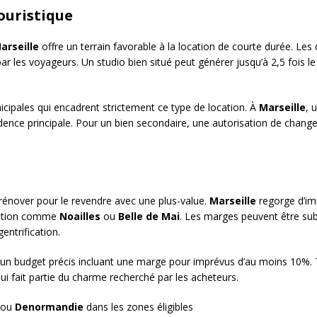
ouristique
arseille
offre un terrain favorable à la location de courte durée. Les
r les voyageurs. Un studio bien situé peut générer jusqu’à 2,5 fois le
cipales qui encadrent strictement ce type de location. À
Marseille
, 
dence principale. Pour un bien secondaire, une autorisation de chang
 rénover pour le revendre avec une plus-value.
Marseille
regorge d’im
mation comme
Noailles
ou
Belle de Mai
. Les marges peuvent être subs
ntrification.
 un budget précis incluant une marge pour imprévus d’au moins 10%. T
qui fait partie du charme recherché par les acheteurs.
ou
Denormandie
dans les zones éligibles