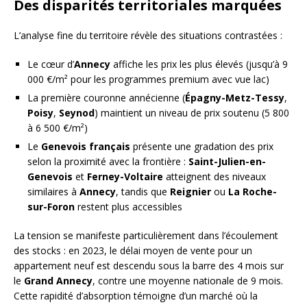
Des disparités territoriales marquées
L’analyse fine du territoire révèle des situations contrastées :
Le cœur d’
Annecy
affiche les prix les plus élevés (jusqu’à 9
000 €/m² pour les programmes premium avec vue lac)
La première couronne annécienne (
Épagny-Metz-Tessy
,
Poisy
,
Seynod
) maintient un niveau de prix soutenu (5 800
à 6 500 €/m²)
Le
Genevois français
présente une gradation des prix
selon la proximité avec la frontière :
Saint-Julien-en-
Genevois
et
Ferney-Voltaire
atteignent des niveaux
similaires à
Annecy
, tandis que
Reignier
ou
La Roche-
sur-Foron
restent plus accessibles
La tension se manifeste particulièrement dans l’écoulement
des stocks : en 2023, le délai moyen de vente pour un
appartement neuf est descendu sous la barre des 4 mois sur
le
Grand Annecy
, contre une moyenne nationale de 9 mois.
Cette rapidité d’absorption témoigne d’un marché où la