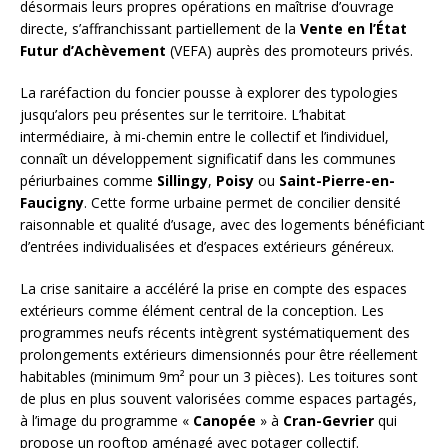
désormais leurs propres opérations en maîtrise d’ouvrage
directe, s’affranchissant partiellement de la
Vente en l’État
Futur d’Achèvement
(VEFA) auprès des promoteurs privés.
La raréfaction du foncier pousse à explorer des typologies
jusqu’alors peu présentes sur le territoire. L’habitat
intermédiaire, à mi-chemin entre le collectif et l’individuel,
connaît un développement significatif dans les communes
périurbaines comme
Sillingy
,
Poisy
ou
Saint-Pierre-en-
Faucigny
. Cette forme urbaine permet de concilier densité
raisonnable et qualité d’usage, avec des logements bénéficiant
d’entrées individualisées et d’espaces extérieurs généreux.
La crise sanitaire a accéléré la prise en compte des espaces
extérieurs comme élément central de la conception. Les
programmes neufs récents intègrent systématiquement des
prolongements extérieurs dimensionnés pour être réellement
habitables (minimum 9m² pour un 3 pièces). Les toitures sont
de plus en plus souvent valorisées comme espaces partagés,
à l’image du programme «
Canopée
» à
Cran-Gevrier
qui
propose un rooftop aménagé avec potager collectif.