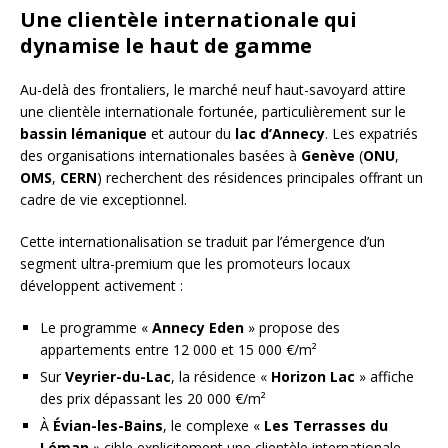
Une clientèle internationale qui
dynamise le haut de gamme
Au-delà des frontaliers, le marché neuf haut-savoyard attire
une clientèle internationale fortunée, particulièrement sur le
bassin lémanique
et autour du
lac d’Annecy
. Les expatriés
des organisations internationales basées à
Genève
(
ONU
,
OMS
,
CERN
) recherchent des résidences principales offrant un
cadre de vie exceptionnel.
Cette internationalisation se traduit par l’émergence d’un
segment ultra-premium que les promoteurs locaux
développent activement :
Le programme «
Annecy Eden
» propose des
appartements entre 12 000 et 15 000 €/m²
Sur
Veyrier-du-Lac
, la résidence «
Horizon Lac
» affiche
des prix dépassant les 20 000 €/m²
À
Évian-les-Bains
, le complexe «
Les Terrasses du
Léman
» cible explicitement une clientèle internationale