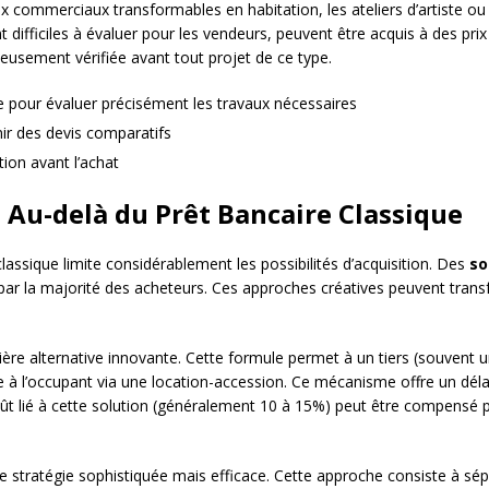
commerciaux transformables en habitation, les ateliers d’artiste ou
t difficiles à évaluer pour les vendeurs, peuvent être acquis à des pr
leusement vérifiée avant tout projet de ce type.
e pour évaluer précisément les travaux nécessaires
nir des devis comparatifs
ation avant l’achat
 Au-delà du Prêt Bancaire Classique
assique limite considérablement les possibilités d’acquisition. Des
so
 par la majorité des acheteurs. Ces approches créatives peuvent transf
re alternative innovante. Cette formule permet à un tiers (souvent un
dre à l’occupant via une location-accession. Ce mécanisme offre un dél
ût lié à cette solution (généralement 10 à 15%) peut être compensé pa
 stratégie sophistiquée mais efficace. Cette approche consiste à sépa