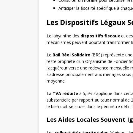
Consulter un notaire pour sécuriser l
Anticiper la fiscalité spécifique à cha
Les Dispositifs Légaux 
Le labyrinthe des
dispositifs fiscaux
et de
mécanismes peuvent pourtant transformer la r
Le
Bail Réel Solidaire
(BRS) représente une 
reste propriété d’un Organisme de Foncier Soli
l’acquéreur verse une redevance mensuelle m
s’adresse principalement aux ménages sous p
moyenne.
La
TVA réduite
à 5,5% s’applique dans certai
substantielle par rapport au taux normal de 
le bien doit se situer dans le périmètre défini
Les Aides Locales Souvent I
Les
collectivités territoriales
(régions, dé