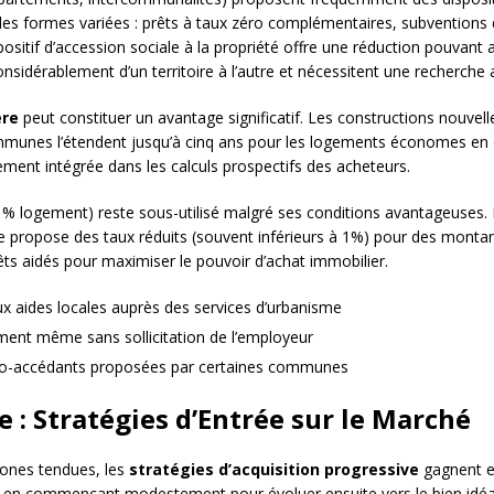
s formes variées : prêts à taux zéro complémentaires, subventions di
positif d’accession sociale à la propriété offre une réduction pouvant
nsidérablement d’un territoire à l’autre et nécessitent une recherche
ère
peut constituer un avantage significatif. Les constructions nouve
mmunes l’étendent jusqu’à cinq ans pour les logements économes en 
rement intégrée dans les calculs prospectifs des acheteurs.
 logement) reste sous-utilisé malgré ses conditions avantageuses. R
 propose des taux réduits (souvent inférieurs à 1%) pour des montan
êts aidés pour maximiser le pouvoir d’achat immobilier.
 aux aides locales auprès des services d’urbanisme
ent même sans sollicitation de l’employeur
rimo-accédants proposées par certaines communes
e : Stratégies d’Entrée sur le Marché
zones tendues, les
stratégies d’acquisition progressive
gagnent e
s, en commençant modestement pour évoluer ensuite vers le bien idéa