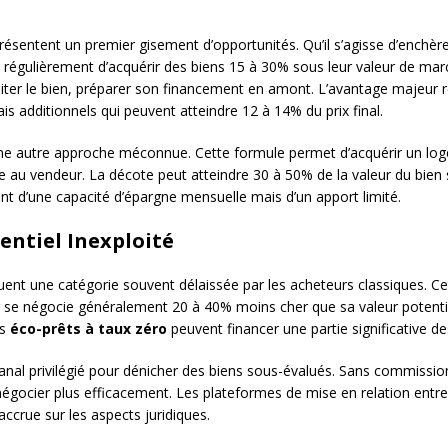
ésentent un premier gisement d’opportunités. Qu’il s’agisse d’enchères 
 régulièrement d’acquérir des biens 15 à 30% sous leur valeur de ma
isiter le bien, préparer son financement en amont. L’avantage majeur r
ais additionnels qui peuvent atteindre 12 à 14% du prix final.
ne autre approche méconnue. Cette formule permet d’acquérir un log
le au vendeur. La décote peut atteindre 30 à 50% de la valeur du bien 
t d’une capacité d’épargne mensuelle mais d’un apport limité.
entiel Inexploité
uent une catégorie souvent délaissée par les acheteurs classiques. Ce
 se négocie généralement 20 à 40% moins cher que sa valeur potenti
es
éco-prêts à taux zéro
peuvent financer une partie significative de
anal privilégié pour dénicher des biens sous-évalués. Sans commissi
égocier plus efficacement. Les plateformes de mise en relation entre pa
ccrue sur les aspects juridiques.