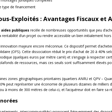
es montages juridiques complexes
que type de financement
Sous-Exploités : Avantages Fiscaux et
s
aides publiques
recèle de nombreuses opportunités que peu d’ache
entabilité d’un projet ou rendre accessible un bien initialement hors
innovation majeure encore méconnue. Ce dispositif permet d’acheter u
daire (OFS). Cette dissociation réduit le prix d’achat de 20 à 40% selo
odique (quelques euros par mètre carré) et s’engage à respecter cert
lafonds de ressources, mais ces seuils sont suffisamment élevés pou
nes zones géographiques prioritaires (quartiers ANRU et QPV – Quartier
20% peut représenter une économie de plusieurs dizaines de milliers d’
 ou à moins de 300 mètres de celui-ci, et l’acquéreur doit en faire sa r
gnorées
partements, intercommunalités) proposent fréquemment des dispositif