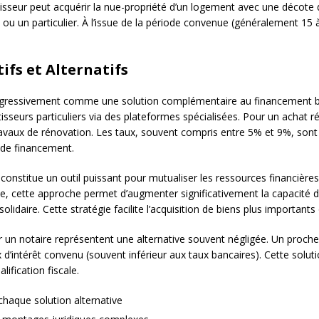
nvestisseur peut acquérir la nue-propriété d’un logement avec une décote
ou un particulier. À l’issue de la période convenue (généralement 15 à
ifs et Alternatifs
gressivement comme une solution complémentaire au financement ban
seurs particuliers via des plateformes spécialisées. Pour un achat ré
travaux de rénovation. Les taux, souvent compris entre 5% et 9%, sont
n de financement.
 constitue un outil puissant pour mutualiser les ressources financièr
diée, cette approche permet d’augmenter significativement la capacité
lidaire. Cette stratégie facilite l’acquisition de biens plus importants
 un notaire représentent une alternative souvent négligée. Un proch
 d’intérêt convenu (souvent inférieur aux taux bancaires). Cette solu
lification fiscale.
 chaque solution alternative