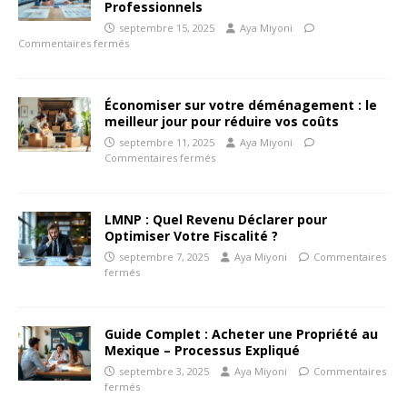
Professionnels
septembre 15, 2025
Aya Miyoni
Commentaires fermés
Économiser sur votre déménagement : le
meilleur jour pour réduire vos coûts
septembre 11, 2025
Aya Miyoni
Commentaires fermés
LMNP : Quel Revenu Déclarer pour
Optimiser Votre Fiscalité ?
septembre 7, 2025
Aya Miyoni
Commentaires
fermés
Guide Complet : Acheter une Propriété au
Mexique – Processus Expliqué
septembre 3, 2025
Aya Miyoni
Commentaires
fermés