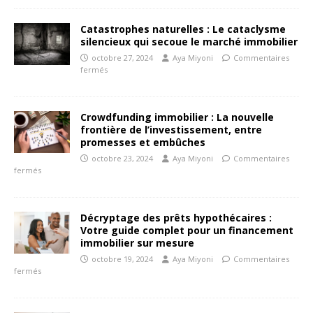
Catastrophes naturelles : Le cataclysme
silencieux qui secoue le marché immobilier
octobre 27, 2024
Aya Miyoni
Commentaires
fermés
Crowdfunding immobilier : La nouvelle
frontière de l’investissement, entre
promesses et embûches
octobre 23, 2024
Aya Miyoni
Commentaires
fermés
Décryptage des prêts hypothécaires :
Votre guide complet pour un financement
immobilier sur mesure
octobre 19, 2024
Aya Miyoni
Commentaires
fermés